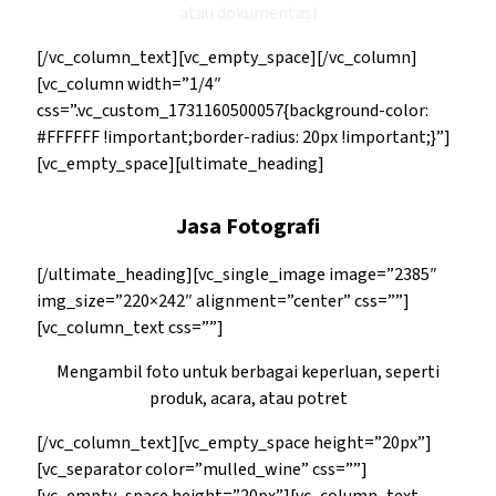
atau dokumentasi
[/vc_column_text][vc_empty_space][/vc_column]
[vc_column width=”1/4″
css=”.vc_custom_1731160500057{background-color:
#FFFFFF !important;border-radius: 20px !important;}”]
[vc_empty_space][ultimate_heading]
Jasa Fotografi
[/ultimate_heading][vc_single_image image=”2385″
img_size=”220×242″ alignment=”center” css=””]
[vc_column_text css=””]
Mengambil foto untuk berbagai keperluan, seperti
produk, acara, atau potret
[/vc_column_text][vc_empty_space height=”20px”]
[vc_separator color=”mulled_wine” css=””]