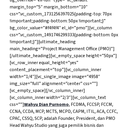
bg_override=”ex-full” type=”vc_default”
margin_top=”5″ margin_bottom=”10″
css=”.vc_custom_1731256397025{padding-top: 70px
!important;padding-bottom: 50px !important;}”
bg_color_value=”#f4f4f4″ el_id=”pmo”][vc_column
css=”.vc_custom_1491746299333{padding-bottom: 0px
!important;}”][ultimate_heading
main_heading=”Project Management Office (PMO)”]
[/ultimate_heading][vc_empty_space height=”50px”]
[vc_row_inner equal_height=”yes”
content_placement=”top”][vc_column_inner
width=”1/4″][vc_single_image image=”4958″
img_size=”full” alignment=”center” css=””]
[vc_empty_space][/vc_column_inner]
[vc_column_inner width=”2/3″][vc_column_text
css=””]
Wahyu Dian Purnomo
, FCDMA, FCCSP, FCCM,
CCNA, CCDA, MCP, MCTS, MCPD, CAPM, ITIL, ACA, CCFC,
CPAC, CSSQ, SCP, adalah Founder, President, dan PMO
Head Wahyu Studio yang juga pemilik bisnis dan