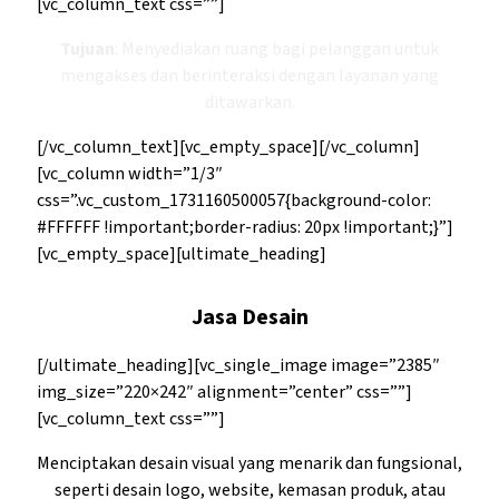
[vc_column_text css=””]
Tujuan
: Menyediakan ruang bagi pelanggan untuk
mengakses dan berinteraksi dengan layanan yang
ditawarkan.
[/vc_column_text][vc_empty_space][/vc_column]
[vc_column width=”1/3″
css=”.vc_custom_1731160500057{background-color:
#FFFFFF !important;border-radius: 20px !important;}”]
[vc_empty_space][ultimate_heading]
Jasa Desain
[/ultimate_heading][vc_single_image image=”2385″
img_size=”220×242″ alignment=”center” css=””]
[vc_column_text css=””]
Menciptakan desain visual yang menarik dan fungsional,
seperti desain logo, website, kemasan produk, atau