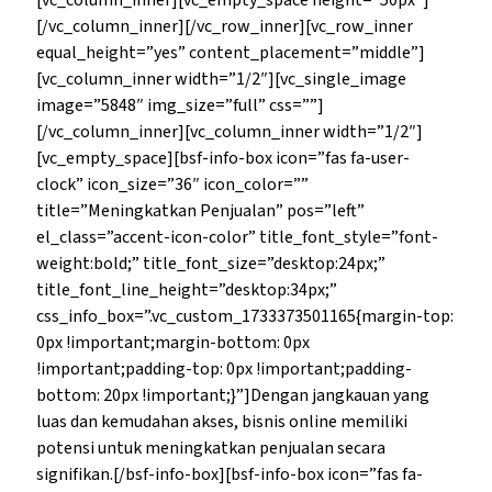
[vc_column_inner][vc_empty_space height=”50px”]
[/vc_column_inner][/vc_row_inner][vc_row_inner
equal_height=”yes” content_placement=”middle”]
[vc_column_inner width=”1/2″][vc_single_image
image=”5848″ img_size=”full” css=””]
[/vc_column_inner][vc_column_inner width=”1/2″]
[vc_empty_space][bsf-info-box icon=”fas fa-user-
clock” icon_size=”36″ icon_color=””
title=”Meningkatkan Penjualan” pos=”left”
el_class=”accent-icon-color” title_font_style=”font-
weight:bold;” title_font_size=”desktop:24px;”
title_font_line_height=”desktop:34px;”
css_info_box=”.vc_custom_1733373501165{margin-top:
0px !important;margin-bottom: 0px
!important;padding-top: 0px !important;padding-
bottom: 20px !important;}”]Dengan jangkauan yang
luas dan kemudahan akses, bisnis online memiliki
potensi untuk meningkatkan penjualan secara
signifikan.[/bsf-info-box][bsf-info-box icon=”fas fa-