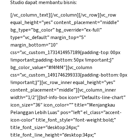
Studio dapat membantu bisnis:
[/vc_column_text][/vc_column][/vc_row][vc_row
equal_height=”yes” content_placement=”middle”
bg_type=”bg_color” bg_override=”ex-full”
type=”vc_default” margin_top=”5″
margin_bottom=”10″
css=”.vc_custom_1731414957189{padding-top: 00px
!important;padding-bottom: 50px !important;}”
bg_color_value=”#f4f4f4″][vc_column
css=”.vc_custom_1491746299333{padding-bottom: 0px
!important;}”][vc_row_inner equal_height=”yes”
content_placement=”middle”][vc_column_inner
width=”1/2″][bsf-info-box icon=”Defaults-line-chart”
icon_size=”36″ icon_color=”” title=”Menjangkau
Pelanggan Lebih Luas” pos=”left” el_class=”accent-
icon-color” title_font_style=”font-weight:bold;”
title_font_size=”desktop:24px;”
title_font_line_height=”desktop:34px;”