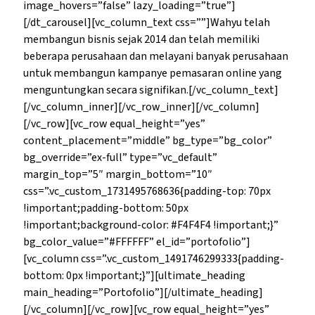
image_hovers=”false” lazy_loading=”true”]
[/dt_carousel][vc_column_text css=””]Wahyu telah
membangun bisnis sejak 2014 dan telah memiliki
beberapa perusahaan dan melayani banyak perusahaan
untuk membangun kampanye pemasaran online yang
menguntungkan secara signifikan.[/vc_column_text]
[/vc_column_inner][/vc_row_inner][/vc_column]
[/vc_row][vc_row equal_height=”yes”
content_placement=”middle” bg_type=”bg_color”
bg_override=”ex-full” type=”vc_default”
margin_top=”5″ margin_bottom=”10″
css=”.vc_custom_1731495768636{padding-top: 70px
!important;padding-bottom: 50px
!important;background-color: #F4F4F4 !important;}”
bg_color_value=”#FFFFFF” el_id=”portofolio”]
[vc_column css=”.vc_custom_1491746299333{padding-
bottom: 0px !important;}”][ultimate_heading
main_heading=”Portofolio”][/ultimate_heading]
[/vc_column][/vc_row][vc_row equal_height=”yes”