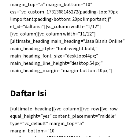
margin_top=”5″ margin_bottom=”10″
css=”.vc_custom_1731368145272{padding-top: 70px
!important;padding-bottom: 20px !important;}”
el_id=”daftarisi”][vc_column width=”1/12″]
[/vc_column][vc_column width=”11/12″]
[ultimate_heading main_heading=”Jasa Bisnis Online”
main_heading_style=”font-weight:bold;”
main_heading_font_size=”desktop:44px;”
main_heading_line_height=”desktop:54px;”
main_heading_margin=”margin-bottom:10px;”]
Daftar Isi
[/ultimate_heading][/vc_column][/vc_row][vc_row
equal_height=”yes” content_placement=”middle”
type=”vc_default” margin_top=”5″
margin_bottom=”10″