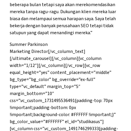
beberapa bulan tetapi saya akan merekomendasikan
mereka tanpa ragu-ragu. Dukungan klien mereka luar
biasa dan melampaui semua harapan saya. Saya telah
bekerja dengan banyak perusahaan SEO tetapi tidak
satupun yang dapat menandingi mereka.”
Summer Parkinson
Marketing Director[/vc_column_text]
[/ultimate_carousel][/vc_column][vc_column
width=”1/12″][/vc_column][/vc_row][vc_row
equal_height=”yes” content_placement=”middle”
bg_type=”bg_color” bg_override=”ex-full”
type=”vc_default” margin_top=”5″
margin_bottom=”10″
css=”.vc_custom_1731495536491{padding-top: 70px
!important;padding-bottom: 0px
!important;background-color: #FFFFFF !important;}”
bg_color_value=”#FFFFFF” el_id=”studikasus”]
[vc_column css=”.vc_custom_1491746299333{padding-