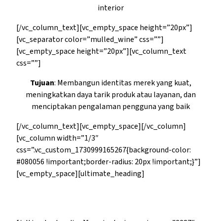
interior
[/vc_column_text][vc_empty_space height=”20px”]
[vc_separator color=”mulled_wine” css=””]
[vc_empty_space height=”20px”][vc_column_text
css=””]
Tujuan
: Membangun identitas merek yang kuat,
meningkatkan daya tarik produk atau layanan, dan
menciptakan pengalaman pengguna yang baik
[/vc_column_text][vc_empty_space][/vc_column]
[vc_column width=”1/3″
css=”.vc_custom_1730999165267{background-color:
#080056 !important;border-radius: 20px !important;}”]
[vc_empty_space][ultimate_heading]
Jasa Pemasaran Digital