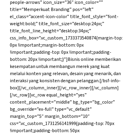
people-arrows” icon_size=”36″ icon_color=””
title=”Memperkuat Branding” pos=”left”
el_class=”accent-icon-color” title_font_style=”font-
weight:bold;” title_font_size=”desktop:24px;”
title_font_line_height=”desktop:34px;”
css_info_box=”.vc_custom_1733373540874{margin-top:
0px !important;margin-bottom: 0px
!important;padding-top: 0px !important;padding-
bottom: 20px !important;}”]Bisnis online memberikan
kesempatan untuk membangun merek yang kuat
melalui konten yang relevan, desain yang menarik, dan
interaksi yang konsisten dengan pelanggan.[/bsf-info-
box][/vc_column_inner][/vc_row_inner][/vc_column]
[/vc_row][vc_row equal_height=”yes”
content_placement=”middle” bg_type=”bg_color”
bg_override=”ex-full” type=”vc_default”
margin_top=”5″ margin_bottom=”10″
css=”.vc_custom_1731256141999{padding-top: 70px
!important;padding-bottom: 50px