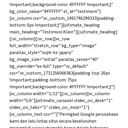
!important;background-color: #FFFFFF !important;}”
bg_color_value=”#FFFFFF” el_id=”testimoni”]
[vc_column css=”.vc_custom_1491746299333{padding-
bottom: 0px !important;}”][ultimate_heading
main_heading=”Testimoni Klien”][/ultimate_heading]
[/vc_column][/vc_row][vc_row
full_width=”stretch_row” bg_type=”image”
parallax_style=”vcpb-hz-jquery”
bg_image_size=”initial” parallax_sense=”40″
bg_override=”ex-full” type=”vc_default”
css=”.vc_custom_1731256066363{padding-top: 20px
!important;padding-bottom: 75px
!important;background-color: #FFFFFF !important;}”]
[vc_column width=”1/12″][/vc_column][vc_column
width=”5/6″][ultimate_carousel slides_on_desk=”1″
slides_on_tabs=”1″ slides_on_mob=”1″]
[vc_column_text css=””]”Peringkat Google perusahaan
kami dan lalu lintas situs secara keseluruhan