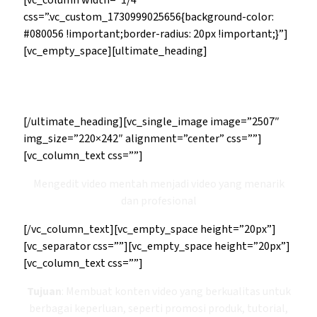
[vc_column width=”1/4″
css=”.vc_custom_1730999025656{background-color:
#080056 !important;border-radius: 20px !important;}”]
[vc_empty_space][ultimate_heading]
Jasa Video Editing
[/ultimate_heading][vc_single_image image=”2507″
img_size=”220×242″ alignment=”center” css=””]
[vc_column_text css=””]
Mengedit video mentah menjadi video yang menarik
dan profesional
[/vc_column_text][vc_empty_space height=”20px”]
[vc_separator css=””][vc_empty_space height=”20px”]
[vc_column_text css=””]
Tujuan
: Membuat konten video yang berkualitas untuk
berbagai keperluan, seperti promosi produk, tutorial,