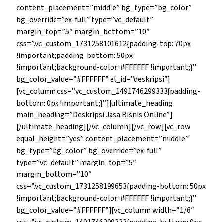
content_placement=”middle” bg_type=”bg_color”
bg_override=”ex-full” type=”vc_default”
margin_top=”5″ margin_bottom=”10″
css=”.vc_custom_1731258101612{padding-top: 70px
!important;padding-bottom: 50px
!important;background-color: #FFFFFF !important;}”
bg_color_value=”#FFFFFF” el_id=”deskripsi”]
[vc_column css=”.vc_custom_1491746299333{padding-
bottom: 0px !important;}”][ultimate_heading
main_heading=”Deskripsi Jasa Bisnis Online”]
[/ultimate_heading][/vc_column][/vc_row][vc_row
equal_height=”yes” content_placement=”middle”
bg_type=”bg_color” bg_override=”ex-full”
type=”vc_default” margin_top=”5″
margin_bottom=”10″
css=”.vc_custom_1731258199653{padding-bottom: 50px
!important;background-color: #FFFFFF !important;}”
bg_color_value=”#FFFFFF”][vc_column width=”1/6″