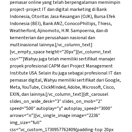
pemasar online yang telah berpengalaman memimpin
project-project IT dan digital marketing di Bank
Indonesia, Otoritas Jasa Keuangan (OJK), Bursa Efek
Indonesia (BEI), Bank ANZ, ConocoPhillips, Thiess,
Weatherford, Ajinomoto, H.M. Sampoerna, dan di
kementerian dan perusahaan nasional dan
multinasional lainnya.[/vc_column_text]
[vc_empty_space height=”20px”][vc_column_text
css=””]Wahyu juga telah memiliki sertifikat manajer
proyek profesional CAPM dari Project Management
Institute USA. Selain itu juga sebagai profesional IT dan
pemasar digital, Wahyu memiliki sertifikat dari Google,
Meta, YouTube, ClickMInded, Adobe, Microsoft, Cisco,
EXIN, dan lainnya.[/vc_column_text][dt_carousel
slides_on_wide_desk=”3″ slides_on_mob=”2″
speed=”500″ autoplay=”y” autoplay_speed=”3000″
arrows=”n”][vc_single_image image=”2236″
img_size=”full”
css=”.vc_custom_1730957762409{padding-top: 20px