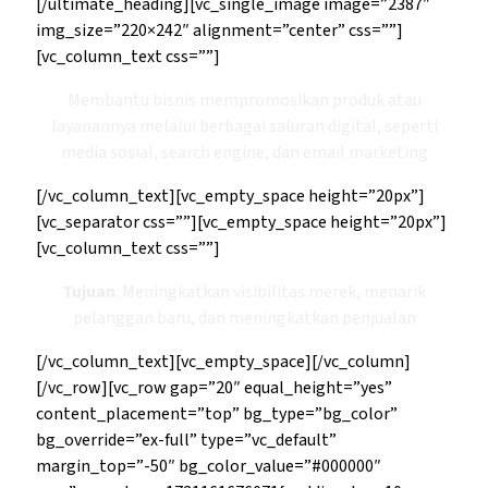
[/ultimate_heading][vc_single_image image=”2387″
img_size=”220×242″ alignment=”center” css=””]
[vc_column_text css=””]
Membantu bisnis mempromosikan produk atau
layanannya melalui berbagai saluran digital, seperti
media sosial, search engine, dan email marketing
[/vc_column_text][vc_empty_space height=”20px”]
[vc_separator css=””][vc_empty_space height=”20px”]
[vc_column_text css=””]
Tujuan
: Meningkatkan visibilitas merek, menarik
pelanggan baru, dan meningkatkan penjualan
[/vc_column_text][vc_empty_space][/vc_column]
[/vc_row][vc_row gap=”20″ equal_height=”yes”
content_placement=”top” bg_type=”bg_color”
bg_override=”ex-full” type=”vc_default”
margin_top=”-50″ bg_color_value=”#000000″