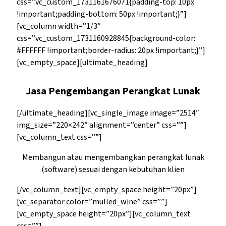
css=”.vc_custom_1731161676071{padding-top: 10px
!important;padding-bottom: 50px !important;}”]
[vc_column width=”1/3″
css=”.vc_custom_1731160928845{background-color:
#FFFFFF !important;border-radius: 20px !important;}”]
[vc_empty_space][ultimate_heading]
Jasa Pengembangan Perangkat Lunak
[/ultimate_heading][vc_single_image image=”2514″
img_size=”220×242″ alignment=”center” css=””]
[vc_column_text css=””]
Membangun atau mengembangkan perangkat lunak
(software) sesuai dengan kebutuhan klien
[/vc_column_text][vc_empty_space height=”20px”]
[vc_separator color=”mulled_wine” css=””]
[vc_empty_space height=”20px”][vc_column_text