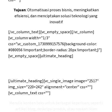
css=””]
Tujuan
: Otomatisasi proses bisnis, meningkatkan
efisiensi, dan menciptakan solusi teknologi yang
inovatif
[/vc_column_text][vc_empty_space][/vc_column]
[vc_column width=”1/3″
css=”.vc_custom_1730999157576{background-color:
#080056 !important;border-radius: 20px !important;}”]
[vc_empty_space][ultimate_heading]
Jasa Penulisan Konten
[/ultimate_heading][vc_single_image image=”2517″
img_size=”220×242″ alignment=”center” css=””]
[vc_column_text css=””]
Menulis konten teks untuk berbagai keperluan, seperti
artikel blog, deskripsi produk, atau naskah iklan