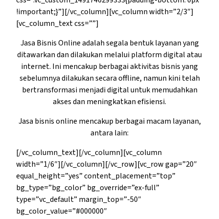
css=”.vc_custom_1491746299333{padding-bottom: 0px
!important;}”][/vc_column][vc_column width=”2/3″]
[vc_column_text css=””]
Jasa Bisnis Online adalah segala bentuk layanan yang
ditawarkan dan dilakukan melalui platform digital atau
internet. Ini mencakup berbagai aktivitas bisnis yang
sebelumnya dilakukan secara offline, namun kini telah
bertransformasi menjadi digital untuk memudahkan
akses dan meningkatkan efisiensi.
Jasa bisnis online mencakup berbagai macam layanan,
antara lain:
[/vc_column_text][/vc_column][vc_column
width=”1/6″][/vc_column][/vc_row][vc_row gap=”20″
equal_height=”yes” content_placement=”top”
bg_type=”bg_color” bg_override=”ex-full”
type=”vc_default” margin_top=”-50″
bg_color_value=”#000000″