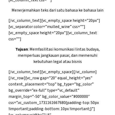
[vc_column_text css=””]
Menerjemahkan teks dari satu bahasa ke bahasa lain
[/vc_column_text][vc_empty_space height=”20px”]
[vc_separator color=”mulled_wine” css=””]
[vc_empty_space height=”20px”][vc_column_text
css=””]
Tujuan
: Memfasilitasi komunikasi lintas budaya,
memperluas jangkauan pasar, dan memenuhi
kebutuhan legal atau bisnis
[/vc_column_text][vc_empty_space][/vc_column]
[/vc_row][vc_row gap=”20″ equal_height=”yes”
content_placement=”top” bg_type=”bg_color”
bg_override=”ex-full” type=”vc_default”
margin_top=”-50″ bg_color_value=”#000000″
css=”.vc_custom_1731161667680{padding-top: 50px
!important;padding-bottom: 10px !important;}”]