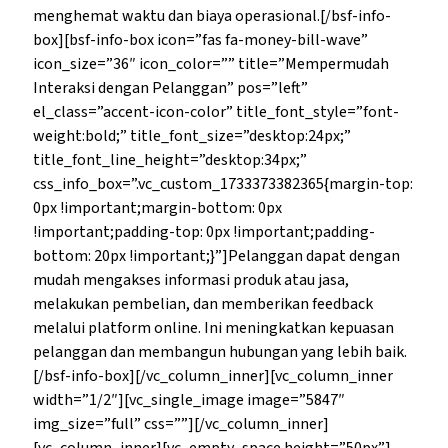
menghemat waktu dan biaya operasional.[/bsf-info-
box][bsf-info-box icon=”fas fa-money-bill-wave”
icon_size=”36″ icon_color=”” title=”Mempermudah
Interaksi dengan Pelanggan” pos=”left”
el_class=”accent-icon-color” title_font_style=”font-
weight:bold;” title_font_size=”desktop:24px;”
title_font_line_height=”desktop:34px;”
css_info_box=”.vc_custom_1733373382365{margin-top:
0px !important;margin-bottom: 0px
!important;padding-top: 0px !important;padding-
bottom: 20px !important;}”]Pelanggan dapat dengan
mudah mengakses informasi produk atau jasa,
melakukan pembelian, dan memberikan feedback
melalui platform online. Ini meningkatkan kepuasan
pelanggan dan membangun hubungan yang lebih baik.
[/bsf-info-box][/vc_column_inner][vc_column_inner
width=”1/2″][vc_single_image image=”5847″
img_size=”full” css=””][/vc_column_inner]