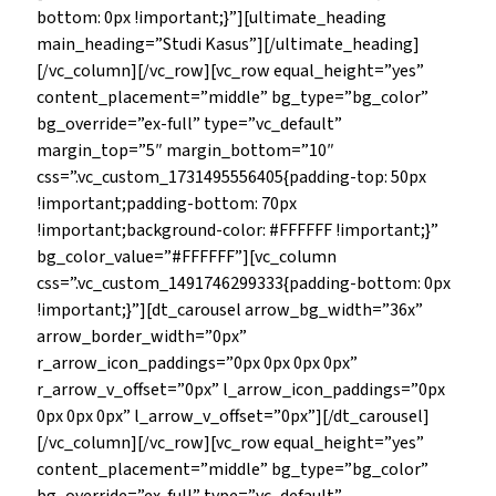
bottom: 0px !important;}”][ultimate_heading
main_heading=”Studi Kasus”][/ultimate_heading]
[/vc_column][/vc_row][vc_row equal_height=”yes”
content_placement=”middle” bg_type=”bg_color”
bg_override=”ex-full” type=”vc_default”
margin_top=”5″ margin_bottom=”10″
css=”.vc_custom_1731495556405{padding-top: 50px
!important;padding-bottom: 70px
!important;background-color: #FFFFFF !important;}”
bg_color_value=”#FFFFFF”][vc_column
css=”.vc_custom_1491746299333{padding-bottom: 0px
!important;}”][dt_carousel arrow_bg_width=”36x”
arrow_border_width=”0px”
r_arrow_icon_paddings=”0px 0px 0px 0px”
r_arrow_v_offset=”0px” l_arrow_icon_paddings=”0px
0px 0px 0px” l_arrow_v_offset=”0px”][/dt_carousel]
[/vc_column][/vc_row][vc_row equal_height=”yes”
content_placement=”middle” bg_type=”bg_color”