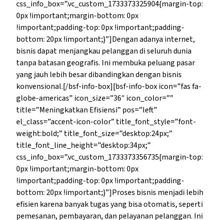
css_info_box=”.vc_custom_1733373325904{margin-top:
0px !important;margin-bottom: 0px
!important;padding-top: 0px !important;padding-
bottom: 20px !important;}”]Dengan adanya internet,
bisnis dapat menjangkau pelanggan di seluruh dunia
tanpa batasan geografis. Ini membuka peluang pasar
yang jauh lebih besar dibandingkan dengan bisnis
konvensional.[/bsf-info-box][bsf-info-box icon=”fas fa-
globe-americas” icon_size=”36″ icon_color=””
title=”Meningkatkan Efisiensi” pos=”left”
el_class=”accent-icon-color” title_font_style=”font-
weight:bold;” title_font_size=”desktop:24px;”
title_font_line_height=”desktop:34px;”
css_info_box=”.vc_custom_1733373356735{margin-top:
0px !important;margin-bottom: 0px
!important;padding-top: 0px !important;padding-
bottom: 20px !important;}”]Proses bisnis menjadi lebih
efisien karena banyak tugas yang bisa otomatis, seperti
pemesanan, pembayaran, dan pelayanan pelanggan. Ini