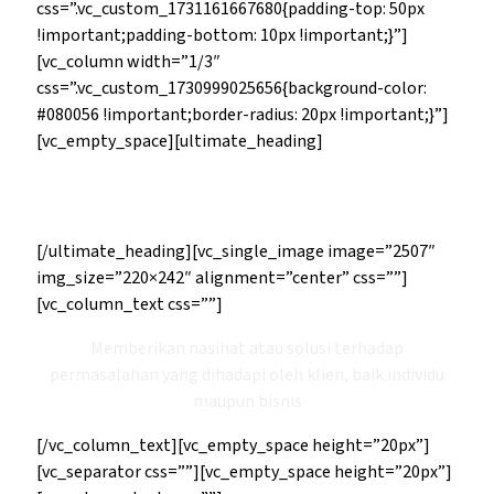
css=”.vc_custom_1731161667680{padding-top: 50px
!important;padding-bottom: 10px !important;}”]
[vc_column width=”1/3″
css=”.vc_custom_1730999025656{background-color:
#080056 !important;border-radius: 20px !important;}”]
[vc_empty_space][ultimate_heading]
Jasa Konsultasi
[/ultimate_heading][vc_single_image image=”2507″
img_size=”220×242″ alignment=”center” css=””]
[vc_column_text css=””]
Memberikan nasihat atau solusi terhadap
permasalahan yang dihadapi oleh klien, baik individu
maupun bisnis
[/vc_column_text][vc_empty_space height=”20px”]
[vc_separator css=””][vc_empty_space height=”20px”]