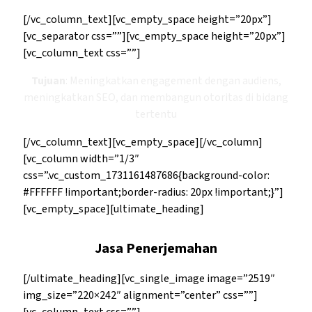
[/vc_column_text][vc_empty_space height=”20px”]
[vc_separator css=””][vc_empty_space height=”20px”]
[vc_column_text css=””]
Tujuan
: Meningkatkan engagement dengan audiens,
meningkatkan SEO, dan membangun otoritas di bidang
tertentu
[/vc_column_text][vc_empty_space][/vc_column]
[vc_column width=”1/3″
css=”.vc_custom_1731161487686{background-color:
#FFFFFF !important;border-radius: 20px !important;}”]
[vc_empty_space][ultimate_heading]
Jasa Penerjemahan
[/ultimate_heading][vc_single_image image=”2519″
img_size=”220×242″ alignment=”center” css=””]