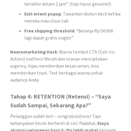
berakhir dalam 2 jam” (tapi harus genuine!)
Exit-intent popup
: Tawarkan diskon kecil ketika
mereka mau close tab
Free shipping threshold
: “Belanja Rp 50.000
lagi dapat gratis ongkir”
Neuromarketing Hack
: Warna tombol CTA (Call-to-
Action) matters! Merah dan oranye menciptakan
urgency, hijau memberikan kesan aman, biru
memberikan trust. Test berbagai warna untuk
audience Anda.
Tahap 4: RETENTION (Retensi) – “Saya
Sudah Sampai, Sekarang Apa?”
Pelanggan sudah beli – congratulations! Tapi
kebanyakan bisnis berhenti di sini. Padahal,
biaya
akuisisi pelanggan baru 5-25x lebih mahal
daripada