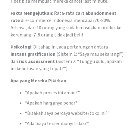
ribet bisa membuat mereka cancel last minute.
Fakta Mengejutkan
: Rata-rata
cart abandonment
rate
di e-commerce Indonesia mencapai 70-80%.
Artinya, dari 10 orang yang sudah masukkan produk ke
keranjang, 7-8 orang tidak jadi beli!
Psikologi
: Di tahap ini, ada pertarungan antara
instant gratification
(Sistem 1: “Saya mau sekarang!”)
dan
risk assessment
(Sistem 2: “Tunggu dulu, apakah
ini keputusan yang tepat?”).
Apa yang Mereka Pikirkan
:
“Apakah proses ini aman?”
“Apakah harganya benar?”
“Bisakah saya percaya website/toko ini?”
“Ada biaya tersembunyi tidak?”