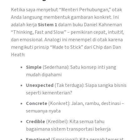
Ketika saya menyebut “Menteri Perhubungan,” otak
Anda langsung membentuk gambaran konkret. Ini
adalah kerja
Sistem 1
dalam buku Daniel Kahneman
“Thinking, Fast and Slow” – pemikiran cepat, intuitif,
dan emosional. Analogi ini menempel di otak karena
mengikuti prinsip “Made to Stick” dari Chip dan Dan
Heath:
Simple
(Sederhana): Satu konsep inti yang
mudah dipahami
Unexpected
(Tak terduga): Siapa sangka bisnis
seperti kementerian?
Concrete
(Konkret): Jalan, rambu, destinasi –
semuanya nyata
Credible
(Kredibel): Kita semua tahu
bagaimana sistem transportasi bekerja
Emotional
(Emosional): Kita pernah tersesat,