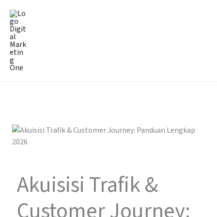
Lewati
Mai
ke
Men
konten
Akuisisi Trafik &
Customer Journey: