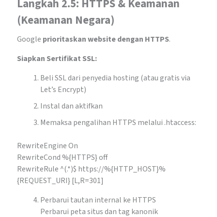
Langkah 2.5: HTTPS & Keamanan
(Keamanan Negara)
Google
prioritaskan website dengan HTTPS
.
Siapkan Sertifikat SSL:
Beli SSL dari penyedia hosting (atau gratis via
Let’s Encrypt)
Instal dan aktifkan
Memaksa pengalihan HTTPS melalui .htaccess:
RewriteEngine On
RewriteCond %{HTTPS} off
RewriteRule ^(.*)$ https://%{HTTP_HOST}%
{REQUEST_URI} [L,R=301]
Perbarui tautan internal ke HTTPS
Perbarui peta situs dan tag kanonik