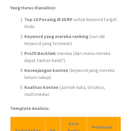
Yang Harus Dianalisis:
Top 10 Pesaing di SERP
untuk keyword target
Anda
Keyword yang mereka ranking
(curi ide
keyword yang terlewat)
Profil Backlink
mereka (dari mana mereka
dapat tautan balik?)
Kesenjangan konten
(keyword yang mereka
belum cakup)
Kualitas konten
(jumlah kata, struktur,
multimedia)
Template Analisis:
Kata
Perkiraan
Kompetitor
DA
Kunci
Bac