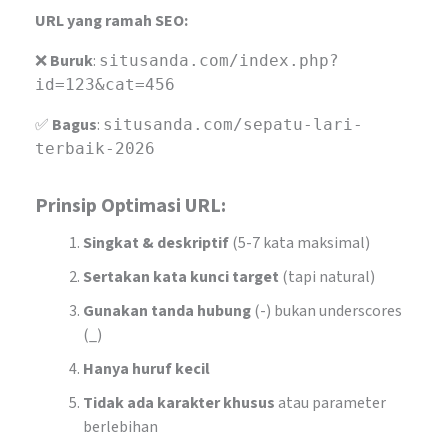
URL yang ramah SEO:
❌
Buruk
:
situsanda.com/index.php?
id=123&cat=456
✅
Bagus
:
situsanda.com/sepatu-lari-
terbaik-2026
Prinsip Optimasi URL:
Singkat & deskriptif
(5-7 kata maksimal)
Sertakan kata kunci target
(tapi natural)
Gunakan tanda hubung
(-) bukan underscores
(_)
Hanya huruf kecil
Tidak ada karakter khusus
atau parameter
berlebihan