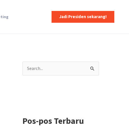
Jadi Presiden sekarang!
eting
C
a
r
i
u
n
Pos-pos Terbaru
t