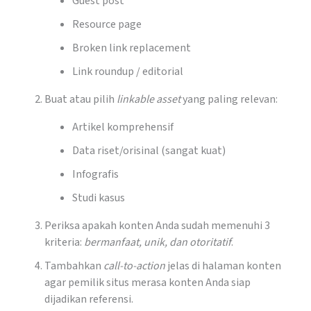
Guest post
Resource page
Broken link replacement
Link roundup / editorial
Buat atau pilih
linkable asset
yang paling relevan:
Artikel komprehensif
Data riset/orisinal (sangat kuat)
Infografis
Studi kasus
Periksa apakah konten Anda sudah memenuhi 3
kriteria:
bermanfaat, unik, dan otoritatif
.
Tambahkan
call-to-action
jelas di halaman konten
agar pemilik situs merasa konten Anda siap
dijadikan referensi.