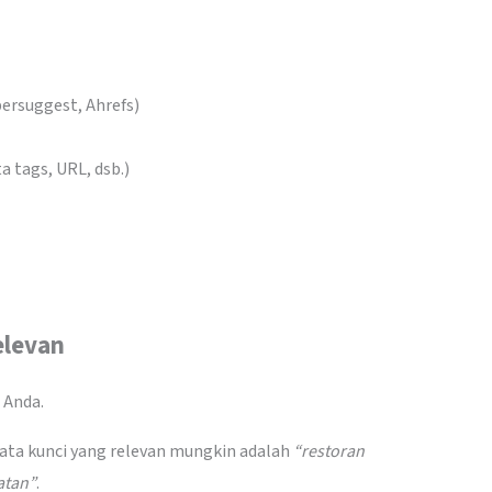
bersuggest, Ahrefs)
 tags, URL, dsb.)
elevan
 Anda.
, kata kunci yang relevan mungkin adalah
“restoran
atan”
.