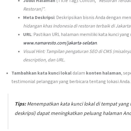
Judul Halaman
(Title Tag): Contoh,
“Restoran Terbai
Restoran]”
.
Meta Deskripsi
: Deskripsikan bisnis Anda dengan men
hidangan khas Indonesia di restoran terbaik di Jakarta 
URL
: Pastikan URL halaman memiliki kata kunci yang 
www.namaresto.com/jakarta-selatan
.
Visual Hint: Tampilan pengaturan SEO di CMS (misalnya
description, dan URL.
Tambahkan kata kunci lokal
dalam
konten halaman
, sep
testimonial pelanggan yang berbicara tentang lokasi Anda.
Tips:
Menempatkan kata kunci lokal di tempat yang te
deskripsi) dapat meningkatkan peluang halaman Anda