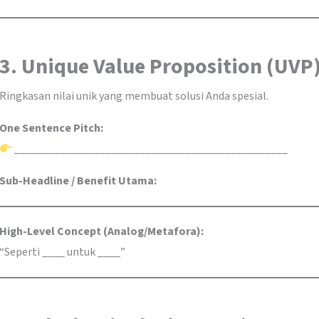
3. Unique Value Proposition (UVP
Ringkasan nilai unik yang membuat solusi Anda spesial.
One Sentence Pitch:
________________________________________________
Sub-Headline / Benefit Utama:
High-Level Concept (Analog/Metafora):
“Seperti ____ untuk ____”