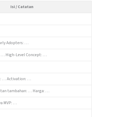
Isi / Catatan
rly Adopters: …
: … High-Level Concept: …
: … Activation: …
tan tambahan: … Harga: …
ya MVP: …