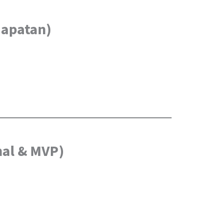
dapatan)
nal & MVP)