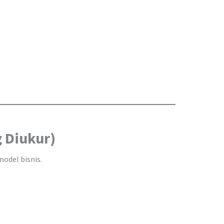
g Diukur)
odel bisnis.