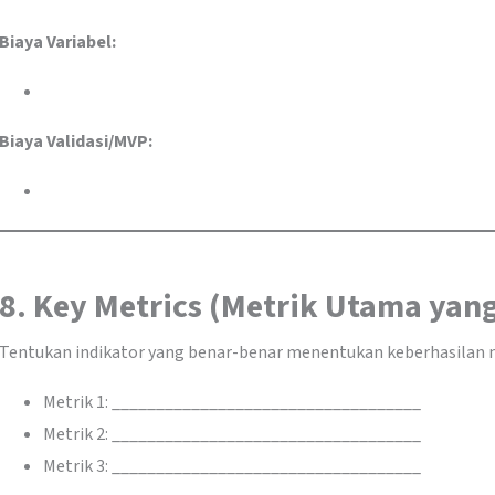
Biaya Variabel:
Biaya Validasi/MVP:
8. Key Metrics (Metrik Utama yan
Tentukan indikator yang benar-benar menentukan keberhasilan m
Metrik 1: ___________________________________
Metrik 2: ___________________________________
Metrik 3: ___________________________________