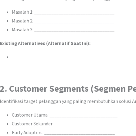
Masalah 1: _________________________________
Masalah 2: _________________________________
Masalah 3: _________________________________
Existing Alternatives (Alternatif Saat Ini):
2. Customer Segments (Segmen P
Identifikasi target pelanggan yang paling membutuhkan solusi A
Customer Utama: ____________________________
Customer Sekunder: _________________________
Early Adopters: _____________________________