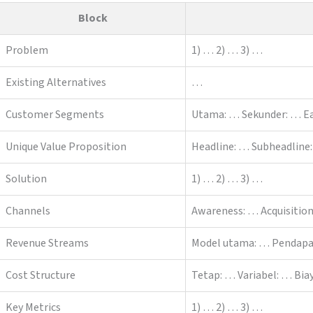
Block
Problem
1) … 2) … 3) …
Existing Alternatives
…
Customer Segments
Utama: … Sekunder: … Ea
Unique Value Proposition
Headline: … Subheadline
Solution
1) … 2) … 3) …
Channels
Awareness: … Acquisition
Revenue Streams
Model utama: … Pendapa
Cost Structure
Tetap: … Variabel: … Bia
Key Metrics
1) … 2) … 3) …