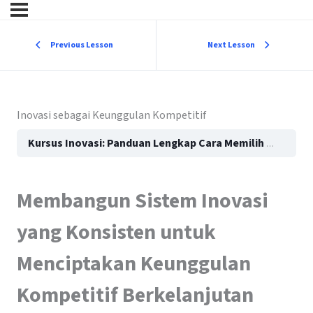
Previous Lesson
Next Lesson
Inovasi sebagai Keunggulan Kompetitif
Kursus Inovasi: Panduan Lengkap Cara Memilih dan Mengikuti Pelatihan Inovasi Terbaik
Membangun Sistem Inovasi
yang Konsisten untuk
Menciptakan Keunggulan
Kompetitif Berkelanjutan