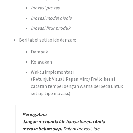
Inovasi proses
Inovasi model bisnis
Inovasi fitur produk
Beri label setiap ide dengan:
Dampak
Kelayakan
Waktu implementasi
(Petunjuk Visual: Papan Miro/Trello berisi
catatan tempel dengan warna berbeda untuk
setiap tipe inovasi.)
Peringatan:
Jangan menunda ide hanya karena Anda
merasa belum siap.
Dalam inovasi, ide