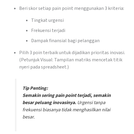
Beri skor setiap pain point menggunakan 3 kriteria:
Tingkat urgensi
Frekuensi terjadi
Dampak finansial bagi pelanggan
Pilih 3 poin terbaik untuk dijadikan prioritas inovasi.
(Petunjuk Visual: Tampilan matriks mencetak titik
nyeri pada spreadsheet.)
Tip Penting:
Semakin sering pain point terjadi, semakin
besar peluang inovasinya.
Urgensi tanpa
frekuensi biasanya tidak menghasilkan nilai
besar.