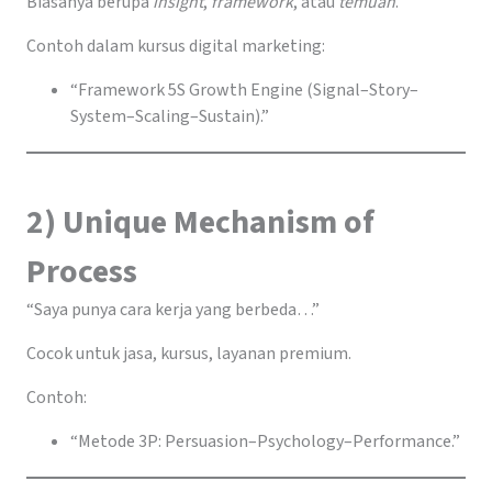
Biasanya berupa
insight
,
framework
, atau
temuan
.
Contoh dalam kursus digital marketing:
“Framework 5S Growth Engine (Signal–Story–
System–Scaling–Sustain).”
2) Unique Mechanism of
Process
“Saya punya cara kerja yang berbeda…”
Cocok untuk jasa, kursus, layanan premium.
Contoh:
“Metode 3P: Persuasion–Psychology–Performance.”