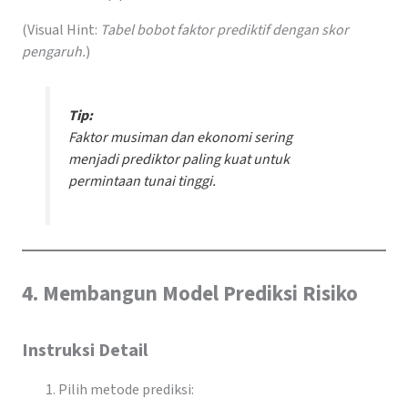
(Visual Hint:
Tabel bobot faktor prediktif dengan skor
pengaruh.
)
Tip:
Faktor musiman dan ekonomi sering
menjadi prediktor paling kuat untuk
permintaan tunai tinggi.
4. Membangun Model Prediksi Risiko
Instruksi Detail
Pilih metode prediksi: