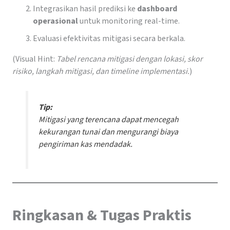
Integrasikan hasil prediksi ke
dashboard
operasional
untuk monitoring real-time.
Evaluasi efektivitas mitigasi secara berkala.
(Visual Hint:
Tabel rencana mitigasi dengan lokasi, skor
risiko, langkah mitigasi, dan timeline implementasi.
)
Tip:
Mitigasi yang terencana dapat mencegah
kekurangan tunai dan mengurangi biaya
pengiriman kas mendadak.
Ringkasan & Tugas Praktis