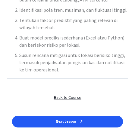
bulan terakhir untuk cabang/ATM tertentu.
Identifikasi pola tren, musiman, dan fluktuasi tinggi.
Tentukan faktor prediktif yang paling relevan di
wilayah tersebut.
Buat model prediksi sederhana (Excel atau Python)
dan beri skor risiko per lokasi.
Susun rencana mitigasi untuk lokasi berisiko tinggi,
termasuk penjadwalan pengisian kas dan notifikasi
ke tim operasional.
Back to Course
Next Lesson