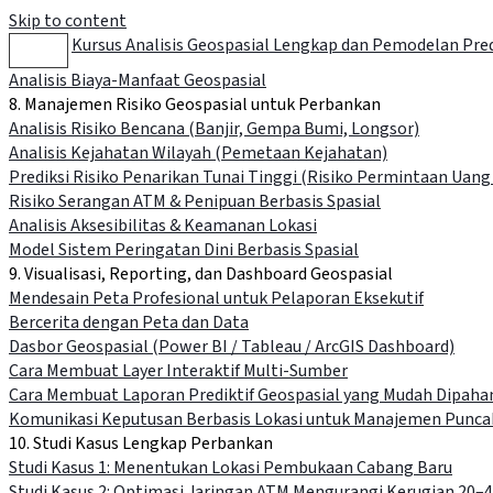
Skip to content
Kursus Analisis Geospasial Lengkap dan Pemodelan Pred
Analisis Biaya-Manfaat Geospasial
8. Manajemen Risiko Geospasial untuk Perbankan
Analisis Risiko Bencana (Banjir, Gempa Bumi, Longsor)
Analisis Kejahatan Wilayah (Pemetaan Kejahatan)
Prediksi Risiko Penarikan Tunai Tinggi (Risiko Permintaan Uang
Risiko Serangan ATM & Penipuan Berbasis Spasial
Analisis Aksesibilitas & Keamanan Lokasi
Model Sistem Peringatan Dini Berbasis Spasial
9. Visualisasi, Reporting, dan Dashboard Geospasial
Mendesain Peta Profesional untuk Pelaporan Eksekutif
Bercerita dengan Peta dan Data
Dasbor Geospasial (Power BI / Tableau / ArcGIS Dashboard)
Cara Membuat Layer Interaktif Multi-Sumber
Cara Membuat Laporan Prediktif Geospasial yang Mudah Dipaha
Komunikasi Keputusan Berbasis Lokasi untuk Manajemen Punca
10. Studi Kasus Lengkap Perbankan
Studi Kasus 1: Menentukan Lokasi Pembukaan Cabang Baru
Studi Kasus 2: Optimasi Jaringan ATM Mengurangi Kerugian 20–