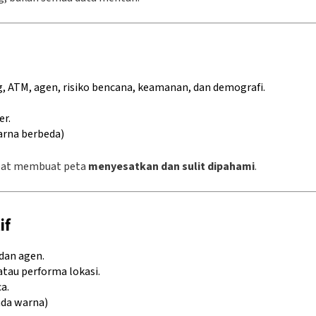
g, ATM, agen, risiko bencana, keamanan, dan demografi.
er.
warna berbeda)
dapat membuat peta
menyesatkan dan sulit dipahami
.
if
dan agen.
atau performa lokasi.
a.
nda warna)