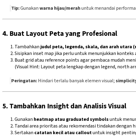
Tip:
Gunakan
warna hijau/merah
untuk menandai performa at
4. Buat Layout Peta yang Profesional
Tambahkan
judul peta, legenda, skala, dan arah utara 
Sisipkan inset map jika perlu untuk menunjukkan konteks a
Buat grid atau reference points agar pembaca mudah menil
(Visual Hint: Layout peta lengkap dengan legend, north ar
Peringatan:
Hindari terlalu banyak elemen visual;
simplicit
5. Tambahkan Insight dan Analisis Visual
Gunakan
heatmap atau graduated symbols
untuk menunj
Tandai area prioritas atau rekomendasi tindakan dengan hi
Sertakan
catatan kecil atau callout
untuk insight pentin