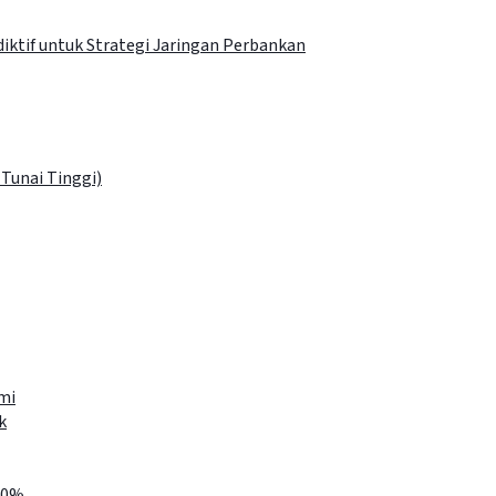
iktif untuk Strategi Jaringan Perbankan
 Tunai Tinggi)
mi
k
40%