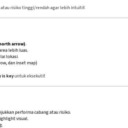
au risiko tinggi/rendah agar lebih intuitif.
(north arrow)
.
rea lebih luas.
ai lokasi.
row, dan inset map)
y is key
untuk eksekutif.
ukkan performa cabang atau risiko.
ghlight visual.
g.