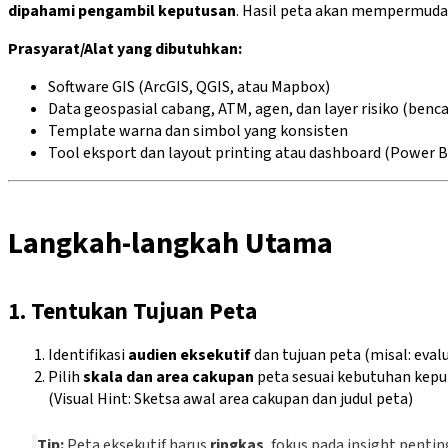
dipahami pengambil keputusan
. Hasil peta akan mempermud
Prasyarat/Alat yang dibutuhkan:
Software GIS (ArcGIS, QGIS, atau Mapbox)
Data geospasial cabang, ATM, agen, dan layer risiko (ben
Template warna dan simbol yang konsisten
Tool eksport dan layout printing atau dashboard (Power B
Langkah-langkah Utama
1. Tentukan Tujuan Peta
Identifikasi
audien eksekutif
dan tujuan peta (misal: evalu
Pilih
skala dan area cakupan
peta sesuai kebutuhan keput
(Visual Hint: Sketsa awal area cakupan dan judul peta)
Tip:
Peta eksekutif harus
ringkas
, fokus pada insight penti