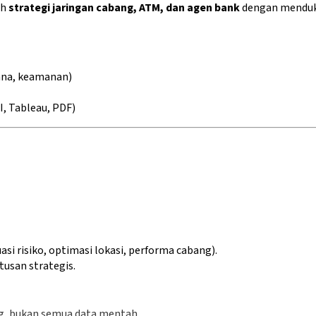
ah
strategi jaringan cabang, ATM, dan agen bank
dengan mendu
cana, keamanan)
I, Tableau, PDF)
asi risiko, optimasi lokasi, performa cabang).
usan strategis.
ng, bukan semua data mentah.