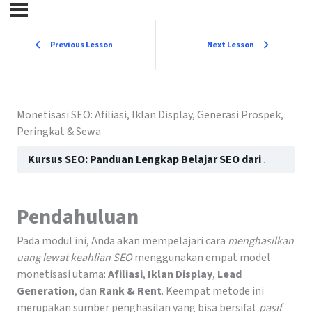
Previous Lesson
Next Lesson
Monetisasi SEO: Afiliasi, Iklan Display, Generasi Prospek,
Peringkat & Sewa
Kursus SEO: Panduan Lengkap Belajar SEO dari Dasar hingga Mahir (Ultimate Guide 2026)
Pendahuluan
Pada modul ini, Anda akan mempelajari cara
menghasilkan
uang lewat keahlian SEO
menggunakan empat model
monetisasi utama:
Afiliasi
,
Iklan Display
,
Lead
Generation
, dan
Rank & Rent
. Keempat metode ini
merupakan sumber penghasilan yang bisa bersifat
pasif