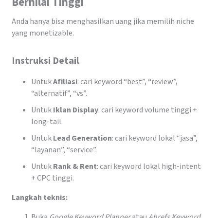
Bernilai Tinggi
Anda hanya bisa menghasilkan uang jika memilih niche
yang monetizable.
Instruksi Detail
Untuk
Afiliasi
: cari keyword “best”, “review”,
“alternatif”, “vs”.
Untuk
Iklan Display
: cari keyword volume tinggi +
long-tail.
Untuk
Lead Generation
: cari keyword lokal “jasa”,
“layanan”, “service”.
Untuk
Rank & Rent
: cari keyword lokal high-intent
+ CPC tinggi.
Langkah teknis:
Buka
Google Keyword Planner
atau
Ahrefs Keyword