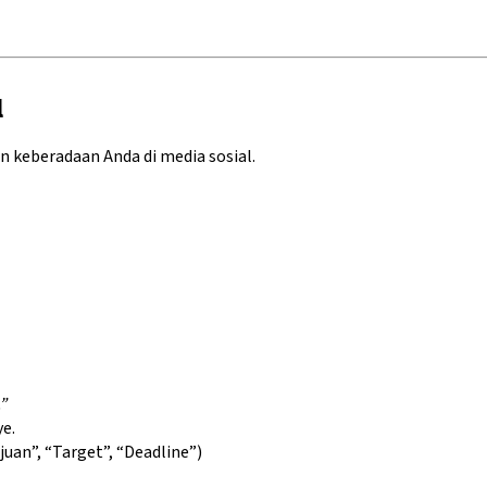
l
keberadaan Anda di media sosial.
”
e.
uan”, “Target”, “Deadline”)