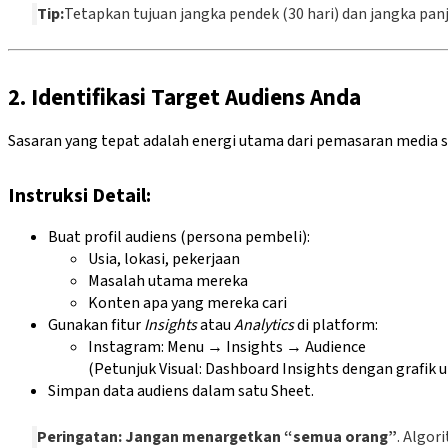
Tip:
Tetapkan tujuan jangka pendek (30 hari) dan jangka pan
2. Identifikasi Target Audiens Anda
Sasaran yang tepat adalah energi utama dari pemasaran media s
Instruksi Detail:
Buat profil audiens (persona pembeli):
Usia, lokasi, pekerjaan
Masalah utama mereka
Konten apa yang mereka cari
Gunakan fitur
Insights
atau
Analytics
di platform:
Instagram: Menu → Insights → Audience
(Petunjuk Visual: Dashboard Insights dengan grafik u
Simpan data audiens dalam satu Sheet.
Peringatan:
Jangan menargetkan “semua orang”
. Algor