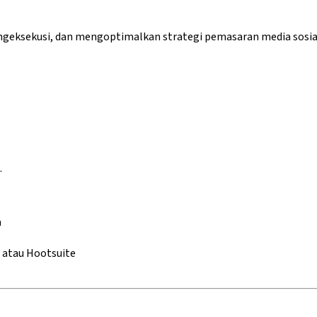
ngeksekusi, dan mengoptimalkan strategi pemasaran media sosial
.
a
, atau Hootsuite