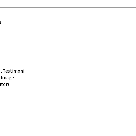
s
g, Testimoni
e Image
itor)