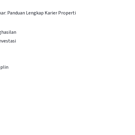
kar: Panduan Lengkap Karier Properti
ghasilan
nvestasi
iplin