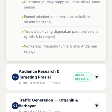
Customer journey mapping untuk bisnis Anda
sendiri
Funnel mindset: dari penjualan sekali ke
sistem berulang
Tools stack yang digunakan para profesional
(gratis & berbayar)
Workshop: Mapping funnel bisnis Anda hari
ini juga
Audience Research &
Akses
Targeting Presisi
02
▼
Gratis ▶
4 jam · 3 sesi live · 10 topik
Cara membuat buyer persona yang akurat
Traffic Generation — Organik &
dan langsung bisa dipakai
Berbayar
03
▼
6 jam · 4 sesi live · 14 topik