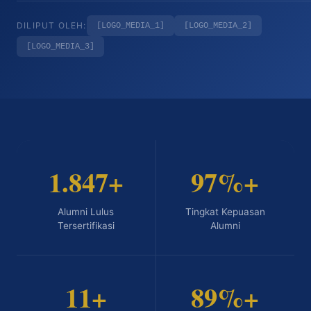
DILIPUT OLEH:
[LOGO_MEDIA_1]
[LOGO_MEDIA_2]
[LOGO_MEDIA_3]
1.847+
97%+
Alumni Lulus
Tingkat Kepuasan
Tersertifikasi
Alumni
11+
89%+