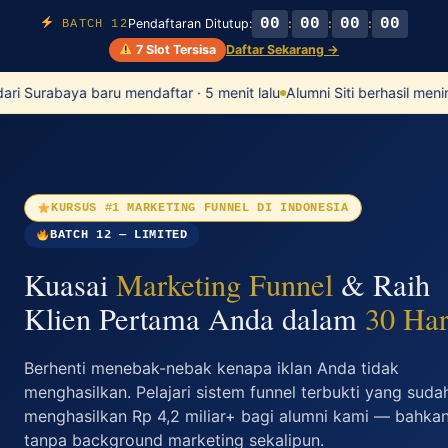
00
00
00
00
Pendaftaran Ditutup:
:
:
:
BATCH 12
7 Slot Tersisa
Daftar Sekarang →
ari Surabaya baru mendaftar · 5 menit lalu
Alumni Siti berhasil meni
KURSUS #1 MARKETING FUNNEL DI INDONESIA
BATCH 12 — LIMITED
Kuasai
Marketing Funnel
& Raih
Klien Pertama Anda dalam
30 Har
Berhenti menebak-nebak kenapa iklan Anda tidak
menghasilkan. Pelajari sistem funnel terbukti yang suda
menghasilkan Rp 4,2 miliar+ bagi alumni kami — bahka
tanpa background marketing sekalipun.