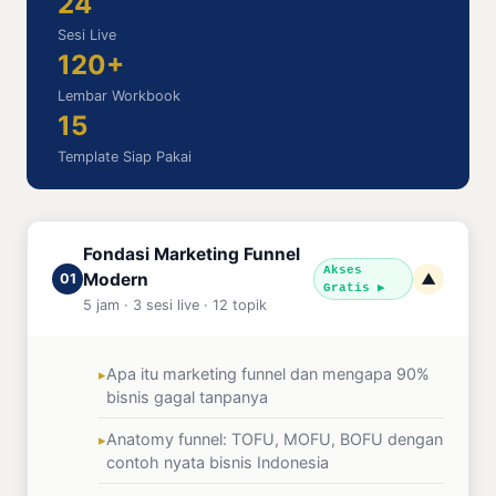
24
Sesi Live
120+
Lembar Workbook
15
Template Siap Pakai
Fondasi Marketing Funnel
Akses
Modern
01
▼
Gratis ▶
5 jam · 3 sesi live · 12 topik
Apa itu marketing funnel dan mengapa 90%
bisnis gagal tanpanya
Anatomy funnel: TOFU, MOFU, BOFU dengan
contoh nyata bisnis Indonesia