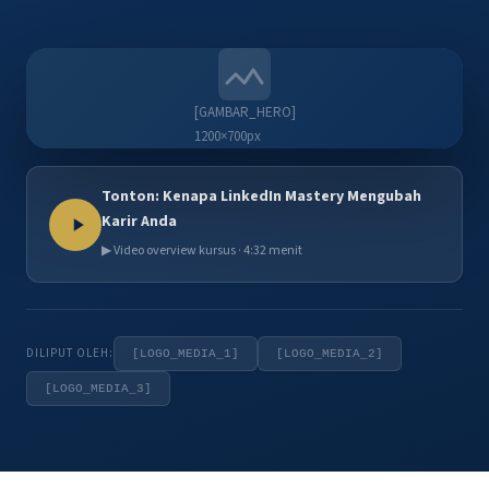
[GAMBAR_HERO]
1200×700px
Tonton: Kenapa LinkedIn Mastery Mengubah
Karir Anda
▶ Video overview kursus · 4:32 menit
DILIPUT OLEH:
[LOGO_MEDIA_1]
[LOGO_MEDIA_2]
[LOGO_MEDIA_3]