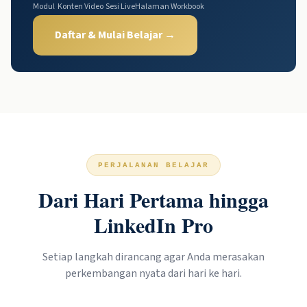
Bergabung ke komunitas alumni eksklusif seumur hidup
Modul
Konten Video
Sesi Live
Halaman Workbook
Daftar & Mulai Belajar →
PERJALANAN BELAJAR
Dari Hari Pertama hingga
LinkedIn Pro
Setiap langkah dirancang agar Anda merasakan
perkembangan nyata dari hari ke hari.