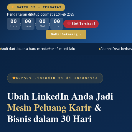
BATCH 12 — TERBATAS
Pendaftaran ditutup otomatis 10 Feb 2025
00
00
00
00
:
:
:
Slot Tersisa:
7
Hari
Jam
Mnt
Dtk
Daftar Sekarang →
Andi dari Jakarta baru mendaftar · 3 menit lalu
Alumni Dewi berhasil
Kursus LinkedIn #1 di Indonesia
Ubah LinkedIn Anda Jadi
Mesin Peluang Karir
&
Bisnis dalam 30 Hari