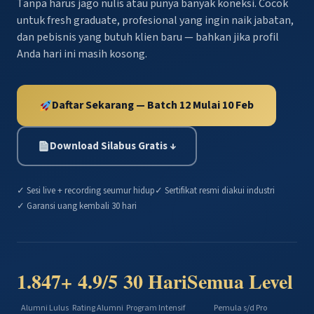
Tanpa harus jago nulis atau punya banyak koneksi. Cocok
untuk fresh graduate, profesional yang ingin naik jabatan,
dan pebisnis yang butuh klien baru — bahkan jika profil
Anda hari ini masih kosong.
Daftar Sekarang — Batch 12 Mulai 10 Feb
Download Silabus Gratis ↓
✓ Sesi live + recording seumur hidup
✓ Sertifikat resmi diakui industri
✓ Garansi uang kembali 30 hari
1.847+
4.9/5
30 Hari
Semua Level
Alumni Lulus
Rating Alumni
Program Intensif
Pemula s/d Pro