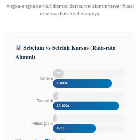
Angka-angka berikut diambil dari survei alumni terverifikasi
di semua batch sebelumnya.
Sebelum vs Setelah Kursus (Rata-rata
Alumni)
89
Koneksi
2.400+
120x
Tampil di
14.000x
0–
1
Peluang/bln
8–15