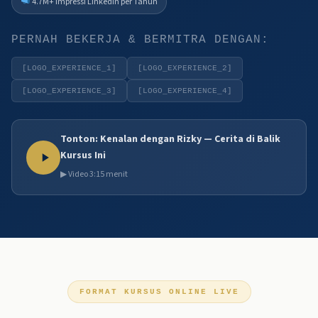
4.7M+ Impressi LinkedIn per Tahun
PERNAH BEKERJA & BERMITRA DENGAN:
[LOGO_EXPERIENCE_1]
[LOGO_EXPERIENCE_2]
[LOGO_EXPERIENCE_3]
[LOGO_EXPERIENCE_4]
Tonton: Kenalan dengan Rizky — Cerita di Balik
Kursus Ini
▶ Video 3:15 menit
FORMAT KURSUS ONLINE LIVE