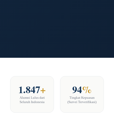
1.847
+
94
%
Alumni Lulus dari
Tingkat Kepuasan
Seluruh Indonesia
(Survei Terverifikasi)