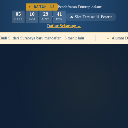
Pendaftaran Ditutup dalam:
⚡ BATCH 12
05
10
29
39
🔥 Slot Tersisa:
11
Peserta
:
:
:
HARI
JAM
MNT
DTK
Daftar Sekarang →
udi S. dari Surabaya baru mendaftar · 3 menit lalu
Alumni Dew