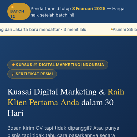
Pendaftaran ditutup
8 Februari 2025
— Harga
BATCH
naik setelah batch ini!
12
 dari Jakarta baru mendaftar · 3 menit lalu
Alumni Siti b
KURSUS #1 DIGITAL MARKETING INDONESIA
SERTIFIKAT RESMI
Kuasai Digital Marketing &
Raih
Klien Pertama Anda
dalam 30
Hari
Bosan kirim CV tapi tidak dipanggil? Atau punya
bisnis tapi tidak tahu cara pasarkannya secara