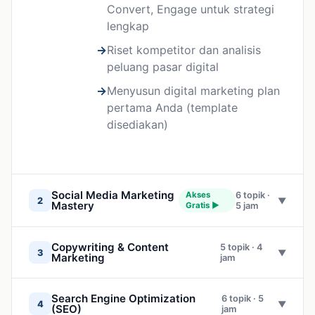
Convert, Engage untuk strategi
lengkap
Riset kompetitor dan analisis
peluang pasar digital
Menyusun digital marketing plan
pertama Anda (template
disediakan)
Social Media Marketing
Akses
6 topik ·
2
▼
Mastery
Gratis ▶
5 jam
Instagram Marketing: konten,
Copywriting & Content
5 topik · 4
hashtag, dan algoritma 2024
3
▼
Marketing
jam
TikTok for Business: membuat
Framework AIDA, PAS, dan 4U
konten viral dengan budget
Search Engine Optimization
6 topik · 5
untuk menulis copy yang menjual
4
▼
(SEO)
minimal
jam