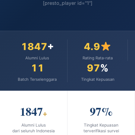
[presto_player id="1"]
1847
+
4.9
Alumni Lulus
Rating Rata-rata
11
97
%
Batch Terselenggara
Tingkat Kepuasan
1847
97
%
+
Alumni Lulus
Tingkat Kepuasan
dari seluruh Indonesia
terverifikasi survei