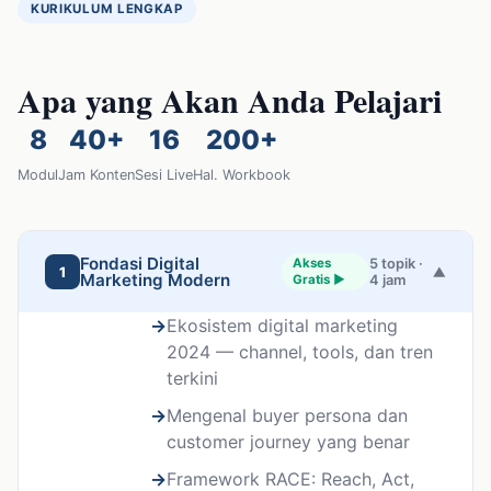
KURIKULUM LENGKAP
Apa yang Akan Anda Pelajari
8
40+
16
200+
Modul
Jam Konten
Sesi Live
Hal. Workbook
Fondasi Digital
Akses
5 topik ·
1
▼
Marketing Modern
Gratis ▶
4 jam
Ekosistem digital marketing
2024 — channel, tools, dan tren
terkini
Mengenal buyer persona dan
customer journey yang benar
Framework RACE: Reach, Act,