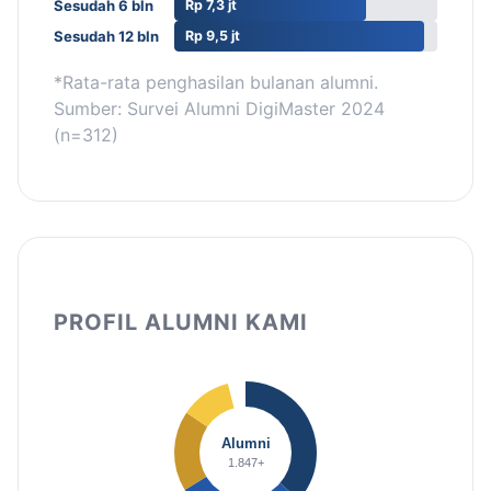
Sesudah 6 bln
Rp 7,3 jt
Sesudah 12 bln
Rp 9,5 jt
*Rata-rata penghasilan bulanan alumni.
Sumber: Survei Alumni DigiMaster 2024
(n=312)
PROFIL ALUMNI KAMI