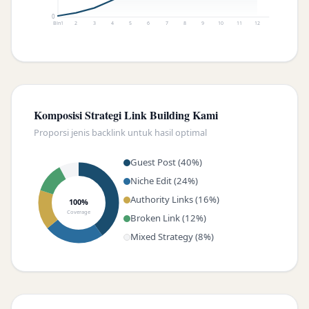
0
Bln1
2
3
4
5
6
7
8
9
10
11
12
Komposisi Strategi Link Building Kami
Proporsi jenis backlink untuk hasil optimal
Guest Post (40%)
Niche Edit (24%)
Authority Links (16%)
100%
Coverage
Broken Link (12%)
Mixed Strategy (8%)