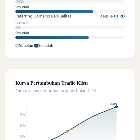
Sesudah
Referring Domains Berkualitas
7 RD → 61 RD
Sebelum
Sesudah
Sebelum
Sesudah
Kurva Pertumbuhan Traffic Klien
Rata-rata pertumbuhan organik bulan 1–12
+287%
75%
50%
+50%
25%