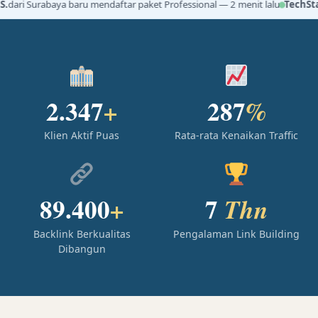
.
dari Surabaya baru mendaftar paket Professional — 2 menit lalu
TechSta
2.347
287
+
%
Klien Aktif Puas
Rata-rata Kenaikan Traffic
89.400
7
+
Thn
Backlink Berkualitas
Pengalaman Link Building
Dibangun