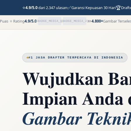
⭐
✅
🏆
4.9/5.0
dari 2.347 ulasan
Garansi Kepuasan 30 Hari
Draft
·
·
·
·
as
⭐ Rating
4.9/5.0
✏️
4.800+
Gambar Terselesai
[BADGE_MEDIA_1]
[BADGE_MEDIA_2]
#1 JASA DRAFTER TERPERCAYA DI INDONESIA
Wujudkan Ba
Impian Anda 
Gambar Tekni