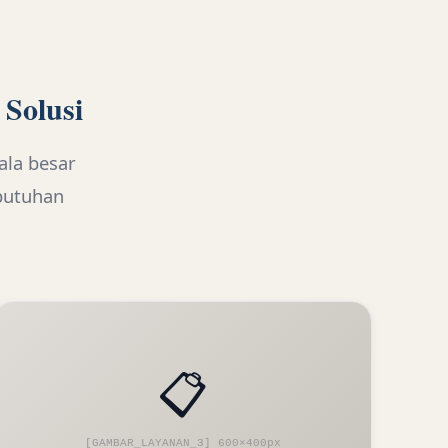
 Solusi
ala besar
butuhan
📋
[GAMBAR_LAYANAN_3] 600×400px