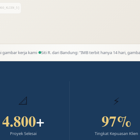
OGO_KLIEN_5]
·
a kami
Siti R. dari Bandung: "IMB terbit hanya 14 hari, gambar langsung dit
📐
⚡
4.800
+
97
%
Proyek Selesai
Tingkat Kepuasan Klien