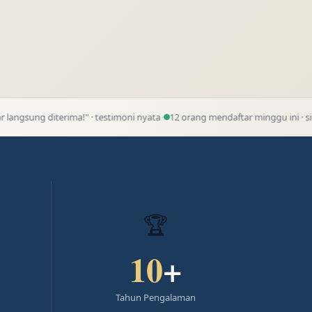
·
erima!" · testimoni nyata
12 orang mendaftar minggu ini · sisa 3 slot tersed
🏆
10
+
Tahun Pengalaman