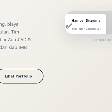
Gambar Diterima
✅
ng, biaya
Pak Rudi • 2 menit lalu
ulan. Tim
mbar AutoCAD &
[presto_pl
 dan siap IMB
Lihat Portfolio ↓