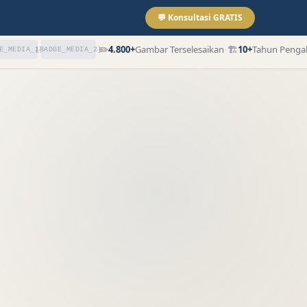
💬 Konsultasi GRATIS
·
·
·
✏️
4.800+
Gambar Terselesaikan
🏗
10+
Tahun Pengala
EDIA_1]
[BADGE_MEDIA_2]