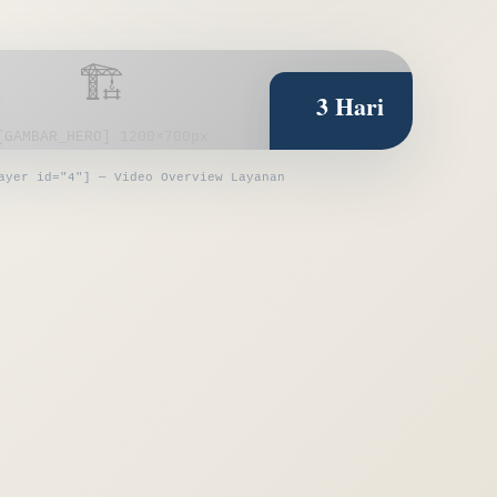
3 Hari
[GAMBAR_HERO] 1200×700px
RATA-RATA DELIVERY
ayer id="4"] — Video Overview Layanan