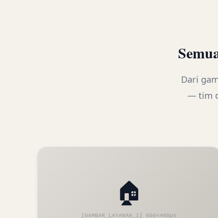
Semua
Dari gam
— tim 
🏠
[GAMBAR_LAYANAN_1] 600×400px