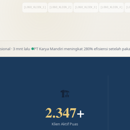
[LOGO_KLIEN_1]
[LOGO_KLIEN_2]
[LOGO_KLIEN_3]
[LOGO_KLIEN_4]
[L
·
lalu
PT Karya Mandiri meningkat 280% efisiensi setelah pakai gambar kerj
🏗
2.347
+
Klien Aktif Puas