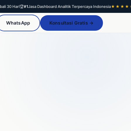
Hari
🏆
#1
Jasa Dashboard Analitik Terpercaya Indonesia
★★★★★
4.9/
WhatsApp
Konsultasi Gratis →