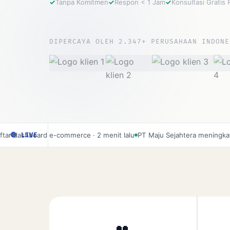
Tanpa Komitmen
Respon < 1 Jam
Konsultasi Gratis
DIPERCAYA OLEH 2.347+ PERUSAHAAN INDONE
board e-commerce · 2 menit lalu
PT Maju Sejahtera meningkat omzet 2
🔴 LIVE