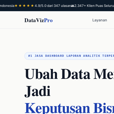
sia
★★★★★
4.9/5.0 dari 347 ulasan
👥
2.347+ Klien Puas Seluruh Indo
DataViz
Pro
Layanan
#1 JASA DASHBOARD LAPORAN ANALITIK TERPE
Ubah Data Me
Jadi
Keputusan Bis