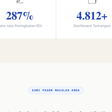
📈
🗂️
287%
4.812+
ata-rata Peningkatan ROI
Dashboard Terbangun
KAMI PAHAM MASALAH ANDA