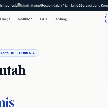
nesia
⚡
Respon dalam 1 jam kerja
🔒
Garansi Uang Kembali 30 
Harga
Testimoni
FAQ
Tentang
RCAYA DI INDONESIA
ntah
nis