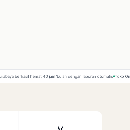
berhasil hemat 40 jam/bulan dengan laporan otomatis
Toko Online Siti 