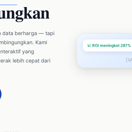
ungkan
n data berharga — tapi
embingungkan. Kami
📈 ROI meningkat 287%
nteraktif yang
erak lebih cepat dari
[G