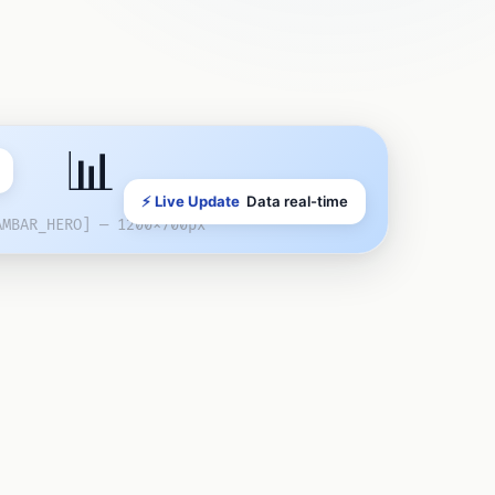
📊
⚡ Live Update
Data real-time
AMBAR_HERO] — 1200x700px